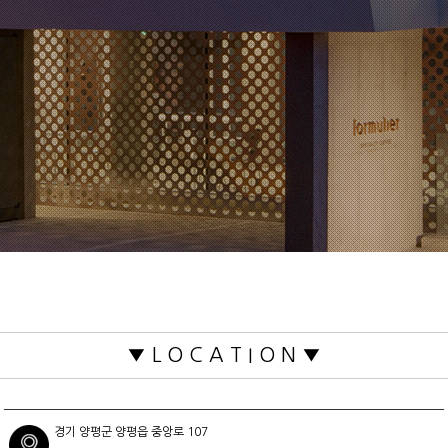
▼ L O C A T I O N ▼
경기 양평군 양평읍 중앙로 107